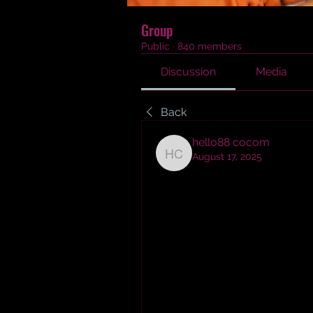
Group
Public
·
840 members
Discussion
Media
Back
hello88 cocom
August 17, 2025
hello88 cocom
Web Đánh Bài Ăn Tiền 
hello
Lựa Chọn Nền Tảng Chơi Uy 
Chơi bài online hiện nay không 
là cơ hội để anh em có thể kiế
và tích lũy kinh nghiệm trong t
được trải nghiệm chơi bài hiệu
có, điều quan trọng đầu tiên 
Đánh Bài Ăn Tiền 
hello88.co.