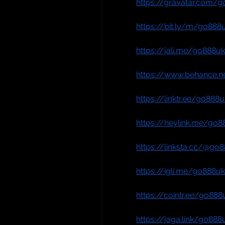
https://gravatar.com/
https://bit.ly/m/go888
https://jali.me/go888uk
https://www.behance.n
https://linktr.ee/go888
https://heylink.me/go8
https://linksta.cc/@go
https://igli.me/go888uk
https://cointr.ee/go888
https://jaga.link/go888