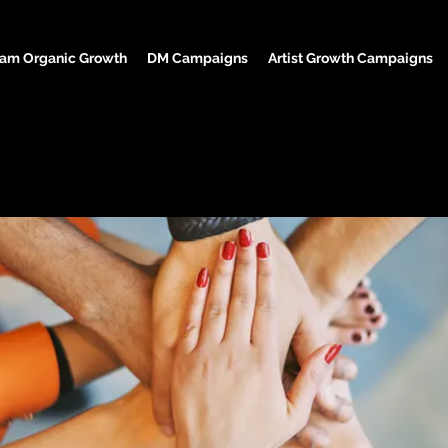
ram Organic Growth
DM Campaigns
Artist Growth Campaigns