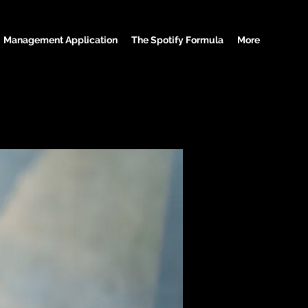
Management Application
The Spotify Formula
More