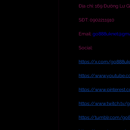
Địa chỉ: 169 Đường Lư 
SĐT: 0902211910
Email: 
go888uknet@gma
Social:
https://x.com/go888uk
https://www.youtube.
https://www.pinterest
https://www.twitch.tv/
https://tumblr.com/go