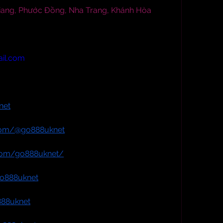
Giang, Phước Đồng, Nha Trang, Khánh Hòa
il.com
net
com/@go888uknet
.com/go888uknet/
go888uknet
888uknet