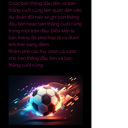
Cược bàn thắng đầu tiên và bàn 
thắng cuối cùng liên quan đến việc 
dự đoán đội nào sẽ ghi bàn thắng 
đầu tiên hoặc bàn thắng cuối cùng 
trong một trận đấu. Điều kiện là 
bàn thắng đó phải hợp lệ và được 
tính trên bảng điểm.
Khám phá các tùy chọn cá cược 
cho bàn thắng đầu tiên và bàn 
thắng cuối cùng