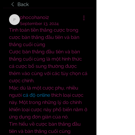
Back
phocohanoi2
phocohanoi2
September 13, 2024
Tính toán tiền thắng cược trong 
cược bàn thắng đầu tiên và bàn 
thắng cuối cùng
Cược bàn thắng đầu tiên và bàn 
thắng cuối cùng là một hình thức 
cá cược bổ sung thường được 
thêm vào cùng với các tùy chọn cá 
cược chính.
Mặc dù là một cược phụ, nhiều 
người 
cá độ online
 thích loại cược 
này. Một trong những lý do chính 
khiến loại cược này phổ biến nằm ở 
ứng dụng đơn giản của nó.
Tìm hiểu về cược bàn thắng đầu 
tiên và bàn thắng cuối cùng