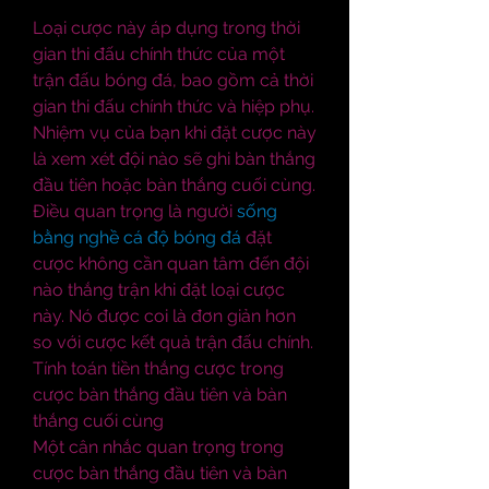
Loại cược này áp dụng trong thời 
gian thi đấu chính thức của một 
trận đấu bóng đá, bao gồm cả thời 
gian thi đấu chính thức và hiệp phụ.
Nhiệm vụ của bạn khi đặt cược này 
là xem xét đội nào sẽ ghi bàn thắng 
đầu tiên hoặc bàn thắng cuối cùng.
Điều quan trọng là người 
sống 
bằng nghề cá độ bóng đá
 đặt 
cược không cần quan tâm đến đội 
nào thắng trận khi đặt loại cược 
này. Nó được coi là đơn giản hơn 
so với cược kết quả trận đấu chính.
Tính toán tiền thắng cược trong 
cược bàn thắng đầu tiên và bàn 
thắng cuối cùng
Một cân nhắc quan trọng trong 
cược bàn thắng đầu tiên và bàn 