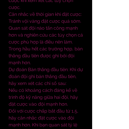
cược khi xem xét các tùy chọn 
cược.
Cân nhắc về thời gian khi đặt cược: 
Tránh vội vàng đặt cược quá sớm. 
Quan sát đội nào tấn công mạnh 
hơn và nghiên cứu các tùy chọn cá 
cược phù hợp là điều nên làm. 
Trong hầu hết các trường hợp, bàn 
thắng đầu tiên được ghi bởi đội 
mạnh hơn.
Dự đoán Bàn thắng đầu tiên: Khi dự 
đoán đội ghi bàn thắng đầu tiên, 
hãy xem xét các chỉ số sau:
Nếu có khoảng cách đáng kể về 
trình độ kỹ năng giữa hai đội, hãy 
đặt cược vào đội mạnh hơn.
Đối với cược chấp bắt đầu từ 1,5, 
hãy cân nhắc đặt cược vào đội 
mạnh hơn. Khi bạn quan sát tỷ lệ 