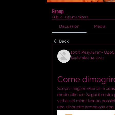
Group
Public
·
842 members
Discussion
Media
Back
100% Результат- Одо
September 12, 2023
Come dimagrire 
Scopri i migliori esercizi e cons
modo efficace. Segui il nostro 
visibili nel minor tempo possibi
una silhouette armoniosa con 