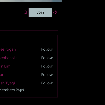
Join
es rogan
Follow
ogan
ocohanoi2
Follow
anoi2
in Lim
Follow
an
Follow
sh Tyagi
Follow
yagi
 Members (842)