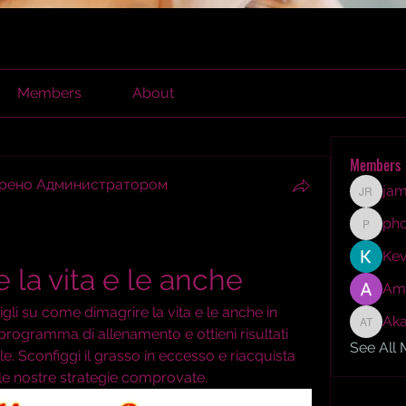
Members
About
Members
брено Администратором
jam
james r
ph
phocoh
Kev
la vita e le anche
Am
igli su come dimagrire la vita e le anche in 
Aka
Akash T
programma di allenamento e ottieni risultati 
See All
le. Sconfiggi il grasso in eccesso e riacquista 
le nostre strategie comprovate.