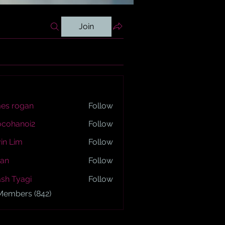
Join
es rogan
Follow
ogan
ocohanoi2
Follow
anoi2
in Lim
Follow
an
Follow
sh Tyagi
Follow
yagi
 Members (842)