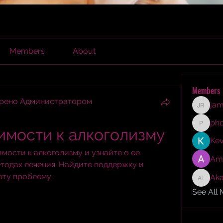
Members
About
Members
брено Администратором
jam
james r
ph
phocoh
имости к алкоголизму
Kev
ости к алкоголизму и узнайте о ее 
Am
тодах лечения. Найдите поддержку и 
эту проблему.
Aka
Akash T
See All