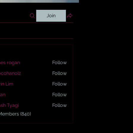
Join
es rogan
Follow
ogan
ocohanoi2
Follow
anoi2
in Lim
Follow
an
Follow
sh Tyagi
Follow
yagi
 Members (840)