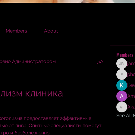
Members
About
Members
брено Администратором
jam
james r
ph
phocoh
Kev
лизм клиника 
Am
Aka
Akash T
See All
коголизма предоставляет эффективные 
ью от пива. Опытные специалисты помогут 
тро и безболезненно.