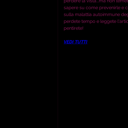
perdere la vista...ma non temete
sapere su come prevenirle e co
sulla malattia autoimmune degl
perdete tempo e leggete l'arti
pentirete!
VEDI TUTTI