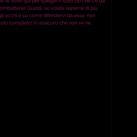
! Io sono qui per spiegarvi tutto ciò che c'è da 
mbatterle! Quindi, se volete saperne di più 
i occhi e su come difendervi da essa, non 
colo completo! Vi assicuro che non ve ne 