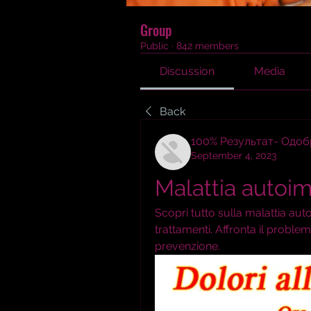
Group
Public
·
842 members
Discussion
Media
Back
100% Результат- Одо
September 4, 2023
Malattia auto
Scopri tutto sulla malattia aut
trattamenti. Affronta il proble
prevenzione.