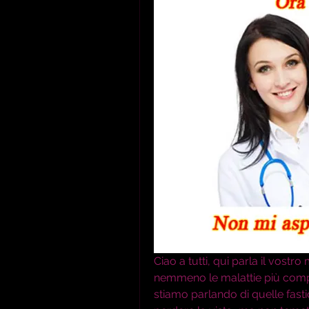
Ciao a tutti, qui parla il vostr
nemmeno le malattie più compli
stiamo parlando di quelle fast