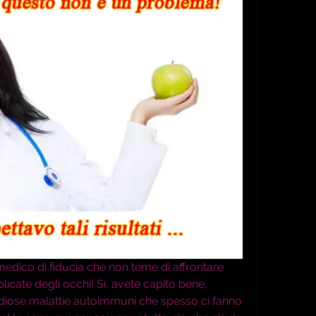
o medico di fiducia che non teme di affrontare 
cate degli occhi! Sì, avete capito bene, 
idiose malattie autoimmuni che spesso ci fanno 