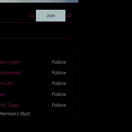
Join
es rogan
Follow
ogan
ocohanoi2
Follow
anoi2
in Lim
Follow
an
Follow
sh Tyagi
Follow
yagi
 Members (842)