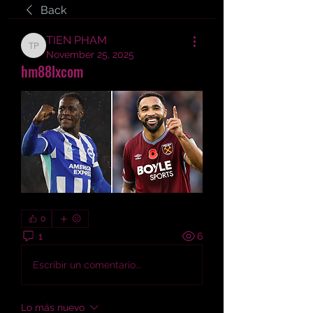
Back
TIEN PHAM
TIEN PHAM
November 25, 2025
hm88lxcom
0
1
6
Escribir un comentario...
Lo más nuevo