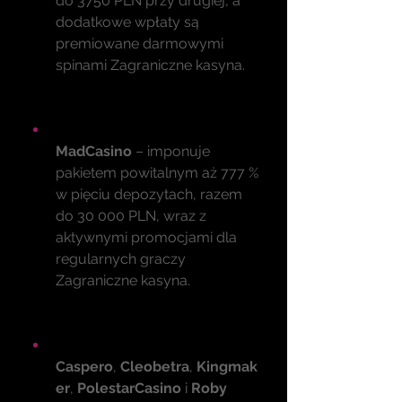
do 3750 PLN przy drugiej, a 
dodatkowe wpłaty są 
premiowane darmowymi 
spinami Zagraniczne kasyna.
MadCasino
 – imponuje 
pakietem powitalnym aż 777 % 
w pięciu depozytach, razem 
do 30 000 PLN, wraz z 
aktywnymi promocjami dla 
regularnych graczy 
Zagraniczne kasyna.
Caspero
, 
Cleobetra
, 
Kingmak
er
, 
PolestarCasino
 i 
Roby 