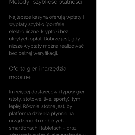
Metody i szybkość płatności
Najlepsze kasyna oferują wpłaty i 
wypłaty szybko (portfele 
elektroniczne, krypto) i bez 
ukrytych opłat. Dobrze jest, gdy 
niższe wypłaty można realizować 
bez pełnej weryfikacji.
Oferta gier i narzędzia 
mobilne
Im więcej dostawców i typów gier 
(sloty, stołowe, live, sporty), tym 
lepiej. Równie istotne jest, by 
platforma działała płynnie na 
urządzeniach mobilnych – 
smartfonach i tabletach – oraz 