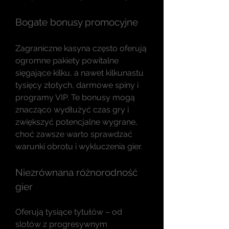
Bogate bonusy promocyjne
Zagraniczne kasyna często oferują 
ogromne pakiety powitalne 
sięgające kilku, a nawet kilkunastu 
tysięcy złotych, darmowe spiny i 
programy VIP. Te bonusy mogą 
znacząco wydłużyć czas gry i 
zwiększyć potencjalne wygrane, 
choć zawsze warto sprawdzać 
warunki obrotu i wykluczenia gier.
Niezrównana różnorodność 
gier
Oferują tysiące tytułów – od 
slotów z progresywnym 