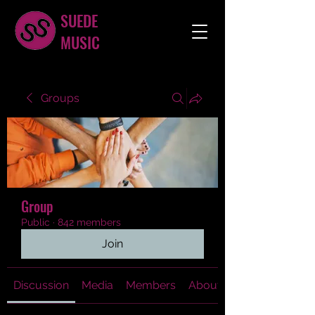
SUEDE
MUSIC
Groups
Group
Public
·
842 members
Join
Discussion
Media
Members
About