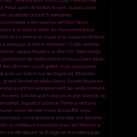
2. Pour avoir de belles fesses, suivez votre 
c assiduité durant 6 semaines. 
it compléter votre séance jambes. Nous 
nce à la nature saine du mouvement qui 
notre dos comme le squat et le soulevé de terre 
es à attaquer la 2ème semaine ? Cette séance 
ramme : abdos fessiers on fire !!!⚠️ Télécharge 
#39;exercice de renforcement musculaire idéal 
 leur donner un joli galbe, mais aussi pour 
quat avec un bâton sur les trapèzes. Muscles 
s, grand fessier et adducteurs. Essaie toujours 
ement avant ton entraînement de renforcement 
essiers. Choisis 4 à 6 exercices par séance, et 
semaines. Squatt à la barre. Fente avant à la 
Assurez-vous de bien vous échauffer avec 
rps pour vous préparer à brûler vos fessiers 
e des 15 meilleurs exercices pour les fessiers à 
xercice de départ, le Bridge ne travaillera pas 