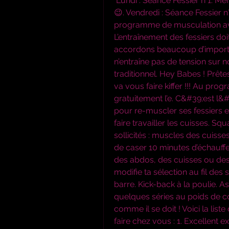
 Lundi : Séance Fessier n°1. Mercredi : Séance avec votre coach personnel ! 
😉. Vendredi : Séance Fessier n°
programme de musculation ave
L’entraînement des fessiers do
accordons beaucoup d’importa
n’entraîne pas de tension sur 
traditionnel. Hey Babes ! Prêt
va vous faire kiffer !!! Au prog
gratuitement l’e. C&#39;est l&
pour re-muscler ses fessiers et
faire travailler les cuisses. S
sollicités : muscles des cuisse
de caser 10 minutes d’échauff
des abdos, des cuisses ou des f
modifie ta sélection au fil des 
barre. Kick-back à la poulie. 
quelques séries au poids de co
comme il se doit ! Voici la list
faire chez vous : 1. Excellent e