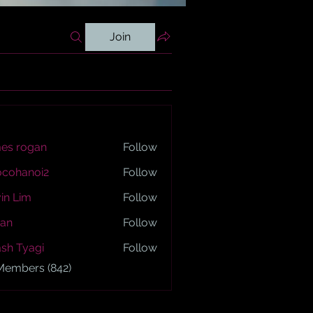
Join
es rogan
Follow
ogan
ocohanoi2
Follow
anoi2
in Lim
Follow
an
Follow
sh Tyagi
Follow
yagi
 Members (842)