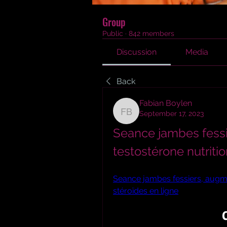
Group
Public
·
842 members
Discussion
Media
Back
Fabian Boylen
September 17, 2023
Fabian Boylen
Seance jambes fessi
testostérone nutriti
Seance jambes fessiers, augmen
stéroïdes en ligne