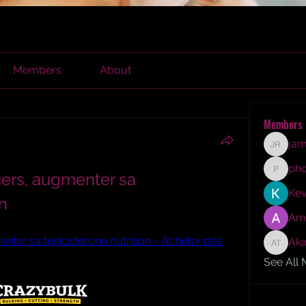
Members
About
Members
jam
james r
ph
ers, augmenter sa 
phocoh
Kev
on
Am
ter sa testostérone nutrition - Acheter des 
Aka
Akash T
See All