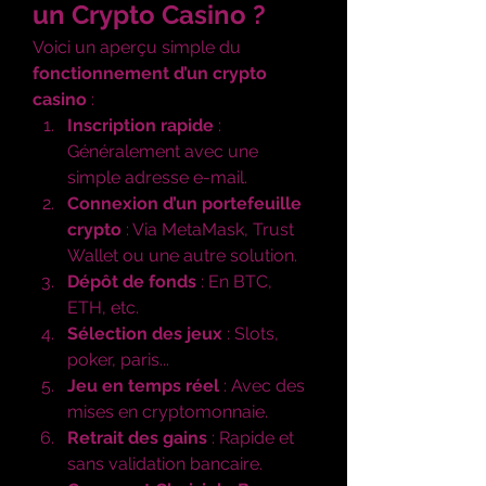
un Crypto Casino ?
Voici un aperçu simple du 
fonctionnement d’un crypto 
casino
 :
Inscription rapide
 : 
Généralement avec une 
simple adresse e-mail.
Connexion d’un portefeuille 
crypto
 : Via MetaMask, Trust 
Wallet ou une autre solution.
Dépôt de fonds
 : En BTC, 
ETH, etc.
Sélection des jeux
 : Slots, 
poker, paris...
Jeu en temps réel
 : Avec des 
mises en cryptomonnaie.
Retrait des gains
 : Rapide et 
sans validation bancaire.