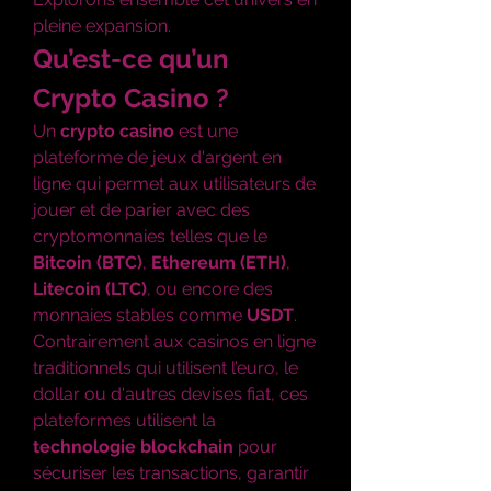
pleine expansion.
Qu’est-ce qu’un 
Crypto Casino ?
Un 
crypto casino
 est une 
plateforme de jeux d'argent en 
ligne qui permet aux utilisateurs de 
jouer et de parier avec des 
cryptomonnaies telles que le 
Bitcoin (BTC)
, 
Ethereum (ETH)
, 
Litecoin (LTC)
, ou encore des 
monnaies stables comme 
USDT
.
Contrairement aux casinos en ligne 
traditionnels qui utilisent l’euro, le 
dollar ou d'autres devises fiat, ces 
plateformes utilisent la 
technologie blockchain
 pour 
sécuriser les transactions, garantir 