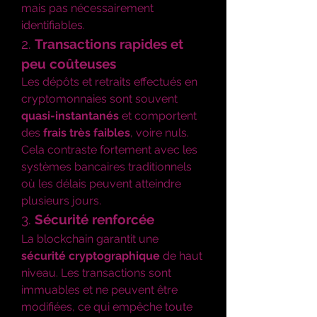
mais pas nécessairement 
identifiables.
2. 
Transactions rapides et 
peu coûteuses
Les dépôts et retraits effectués en 
cryptomonnaies sont souvent 
quasi-instantanés
 et comportent 
des 
frais très faibles
, voire nuls. 
Cela contraste fortement avec les 
systèmes bancaires traditionnels 
où les délais peuvent atteindre 
plusieurs jours.
3. 
Sécurité renforcée
La blockchain garantit une 
sécurité cryptographique
 de haut 
niveau. Les transactions sont 
immuables et ne peuvent être 
modifiées, ce qui empêche toute 