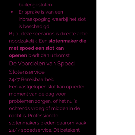
buitengesloten
Er sprake is van een 
inbraakpoging waarbij het slot 
is beschadigd
Bij al deze scenario’s is directe actie 
noodzakelijk. Een 
slotenmaker die 
met spoed een slot kan 
openen
 biedt dan uitkomst.
De Voordelen van Spoed 
Slotenservice
24/7 Bereikbaarheid
Een vastgelopen slot kan op ieder 
moment van de dag voor 
problemen zorgen, of het nu ’s 
ochtends vroeg of midden in de 
nacht is. Professionele 
slotenmakers bieden daarom vaak 
24/7 spoedservice. Dit betekent 