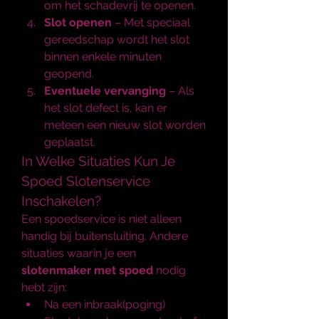
om het schadevrij te openen.
Slot openen
 – Met speciaal 
gereedschap wordt het slot 
binnen enkele minuten 
geopend.
Eventuele vervanging
 – Als 
het slot defect is, kan er 
meteen een nieuw slot worden 
geplaatst.
In Welke Situaties Kun Je 
Spoed Slotenservice 
Inschakelen?
Een spoedservice is niet alleen 
handig bij buitensluiting. Andere 
situaties waarin je een 
slotenmaker met spoed
 nodig 
hebt zijn:
Na een inbraak(poging)