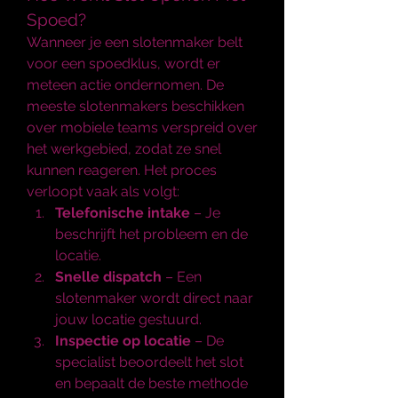
Spoed?
Wanneer je een slotenmaker belt 
voor een spoedklus, wordt er 
meteen actie ondernomen. De 
meeste slotenmakers beschikken 
over mobiele teams verspreid over 
het werkgebied, zodat ze snel 
kunnen reageren. Het proces 
verloopt vaak als volgt:
Telefonische intake
 – Je 
beschrijft het probleem en de 
locatie.
Snelle dispatch
 – Een 
slotenmaker wordt direct naar 
jouw locatie gestuurd.
Inspectie op locatie
 – De 
specialist beoordeelt het slot 
en bepaalt de beste methode 