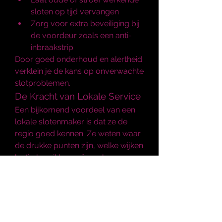
sloten op tijd vervangen
Zorg voor extra beveiliging bij 
de voordeur zoals een anti-
inbraakstrip
Door goed onderhoud en alertheid 
verklein je de kans op onverwachte 
slotproblemen.
De Kracht van Lokale Service
Een bijkomend voordeel van een 
lokale slotenmaker is dat ze de 
regio goed kennen. Ze weten waar 
de drukke punten zijn, welke wijken 
lastig bereikbaar zijn en kunnen 
daardoor nog efficiënter handelen. 
Kies daarom bij voorkeur voor een 
slotenmaker die lokaal actief is en 
ervaring heeft met spoedsituaties 
in jouw omgeving.