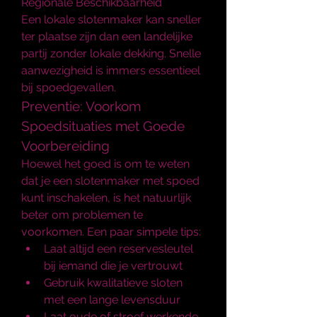
Regionale Beschikbaarheid
Een lokale slotenmaker kan sneller 
ter plaatse zijn dan een landelijke 
partij zonder lokale dekking. Snelle 
aanwezigheid is immers essentieel 
bij spoedgevallen.
Preventie: Voorkom 
Spoedsituaties met Goede 
Voorbereiding
Hoewel het goed is om te weten 
dat je een slotenmaker met spoed 
kunt inschakelen, is het natuurlijk 
beter om problemen te 
voorkomen. Een paar simpele tips:
Laat altijd een reservesleutel 
bij iemand die je vertrouwt
Gebruik kwalitatieve sloten 
met een lange levensduur
Laat oude of stroef werkende 