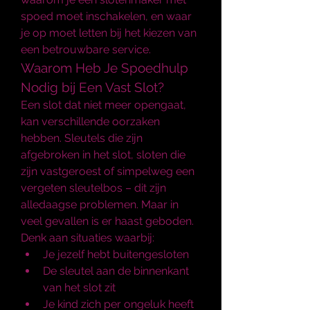
spoed moet inschakelen, en waar 
je op moet letten bij het kiezen van 
een betrouwbare service.
Waarom Heb Je Spoedhulp 
Nodig bij Een Vast Slot?
Een slot dat niet meer opengaat, 
kan verschillende oorzaken 
hebben. Sleutels die zijn 
afgebroken in het slot, sloten die 
zijn vastgeroest of simpelweg een 
vergeten sleutelbos – dit zijn 
alledaagse problemen. Maar in 
veel gevallen is er haast geboden. 
Denk aan situaties waarbij:
Je jezelf hebt buitengesloten
De sleutel aan de binnenkant 
van het slot zit
Je kind zich per ongeluk heeft 