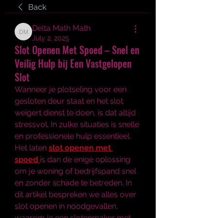
Back
Delta Math Math
Delta Math Math
July 2, 2025
Slot Openen Met Spoed – Snel en
Veilig Hulp bij Een Vastgelopen
Slot
Wanneer je plotseling voor een 
gesloten deur staat en het slot 
weigert dienst te doen, is dat altijd 
stressvol. In zulke situaties is snelle 
en professionele hulp essentieel. 
Het laten 
slot openen met 
spoed
is dan de enige oplossing 
om je woning of bedrijfspand snel 
en zonder schade te betreden. In 
dit artikel bespreken we alles over 
slot openen in noodgevallen, 
waarom je een slotenmaker met 