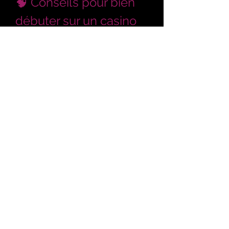
🧠 Conseils pour bien 
débuter sur un casino 
en ligne
Commencez avec un bonus 
sans dépôt
 si vous êtes 
débutant.
Fixez-vous un budget
 et ne le 
dépassez jamais.
Lisez les conditions de 
bonus
 avant de jouer.
Testez les jeux en mode 
démo
 pour vous familiariser.
Utilisez des moyens de 
paiement sécurisés
.
Gardez une trace de vos 
gains et pertes.
🎮 Les jeux les plus 