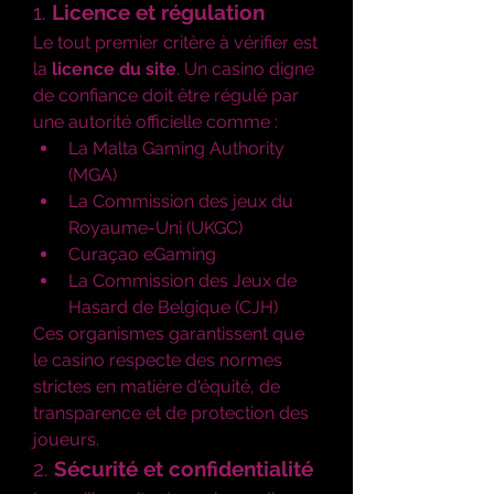
1. 
Licence et régulation
Le tout premier critère à vérifier est 
la 
licence du site
. Un casino digne 
de confiance doit être régulé par 
une autorité officielle comme :
La Malta Gaming Authority 
(MGA)
La Commission des jeux du 
Royaume-Uni (UKGC)
Curaçao eGaming
La Commission des Jeux de 
Hasard de Belgique (CJH)
Ces organismes garantissent que 
le casino respecte des normes 
strictes en matière d'équité, de 
transparence et de protection des 
joueurs.
2. 
Sécurité et confidentialité