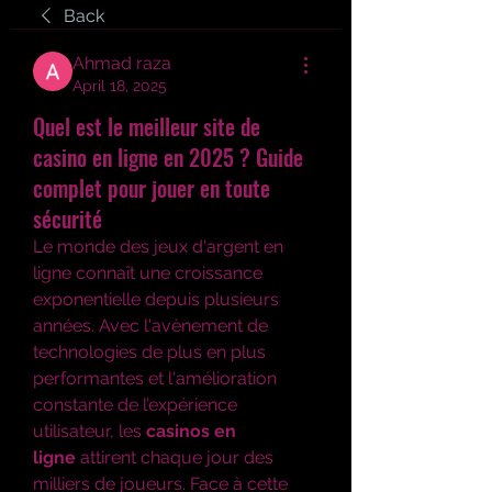
Back
Ahmad raza
April 18, 2025
Quel est le meilleur site de
casino en ligne en 2025 ? Guide
complet pour jouer en toute
sécurité
Le monde des jeux d'argent en 
ligne connaît une croissance 
exponentielle depuis plusieurs 
années. Avec l'avènement de 
technologies de plus en plus 
performantes et l'amélioration 
constante de l’expérience 
utilisateur, les 
casinos en 
ligne
 attirent chaque jour des 
milliers de joueurs. Face à cette 