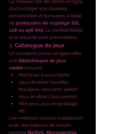
Le meilleur site de casino en ligne 
doit protéger vos données 
personnelles et bancaires à l’aide 
de 
protocoles de cryptage SSL 
128 ou 256 bits
. La confidentialité 
et la sécurité sont primordiales.
3. 
Catalogue de jeux
Un excellent casino en ligne offre 
une 
bibliothèque de jeux 
variée
 incluant :
Machines à sous (slots)
Jeux de table (roulette, 
blackjack, baccarat, poker)
Jeux en direct (live casino)
Mini-jeux, jeux de grattage, 
etc.
Les meilleurs casinos collaborent 
avec des éditeurs de renom 
comme 
NetEnt, Microgaming, 