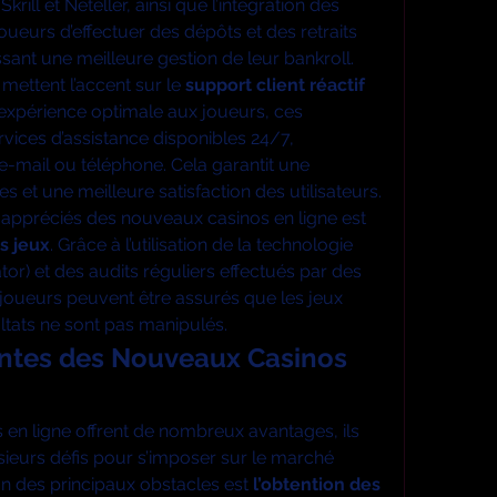
ll et Neteller, ainsi que l’intégration des 
eurs d’effectuer des dépôts et des retraits 
ssant une meilleure gestion de leur bankroll.
mettent l’accent sur le 
support client réactif 
ne expérience optimale aux joueurs, ces 
ices d’assistance disponibles 24/7, 
 e-mail ou téléphone. Cela garantit une 
 et une meilleure satisfaction des utilisateurs.
s appréciés des nouveaux casinos en ligne est 
s jeux
. Grâce à l’utilisation de la technologie 
 et des audits réguliers effectués par des 
joueurs peuvent être assurés que les jeux 
ultats ne sont pas manipulés.
intes des Nouveaux Casinos 
en ligne offrent de nombreux avantages, ils 
ieurs défis pour s’imposer sur le marché 
’un des principaux obstacles est 
l’obtention des 