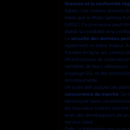
licences et la conformité ré
fiables, ces casinos doivent ob
telles que la Malta Gaming Au
(UKGC). Ce processus peut être 
établir la crédibilité et la conf
La 
sécurité des données pers
également un enjeu majeur. Av
fraudes en ligne, les casinos 
infrastructures de cybersécuri
sensibles de leurs utilisateurs. 
cryptage SSL et des protocole
incontournable.
Un autre défi auquel ces plate
concurrence du marché
. De 
démarquer dans cet environnemen
les nouveaux casinos doivent p
avec des développeurs de jeux 
service client.
Enfin, la fidélisation des joueur