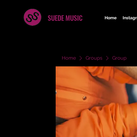
SUEDE MUSIC
Home
Instag
Home
Groups
Group