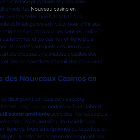
ne interface plus fluide et conviviale. 
tionnels, les 
Nouveau casino en 
novantes telles que l’utilisation des 
le et l’intelligence artificielle pour offrir aux 
et immersive. Mais quelles sont les réelles 
 plateformes et les casinos en ligne plus 
ages et les défis auxquels ces nouveaux 
t article propose une analyse détaillée des 
s et des perspectives d’avenir des nouveaux 
es des Nouveaux Casinos en 
se distinguent par plusieurs aspects 
ttentes des joueurs modernes. Tout d’abord, 
utilisateur améliorée
 avec des interfaces plus 
reils mobiles. Aujourd’hui, la majorité des 
n ligne via leurs smartphones ou tablettes, et 
’adapter à cette tendance en développant des 