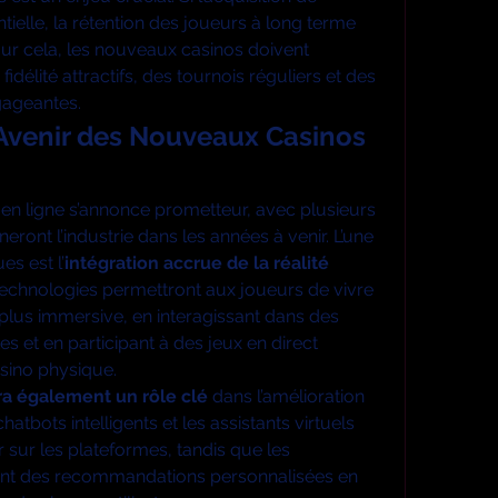
tielle, la rétention des joueurs à long terme 
ur cela, les nouveaux casinos doivent 
lité attractifs, des tournois réguliers et des 
ngageantes.
Avenir des Nouveaux Casinos 
en ligne s’annonce prometteur, avec plusieurs 
ont l’industrie dans les années à venir. L’une 
es est l’
intégration accrue de la réalité 
technologies permettront aux joueurs de vivre 
lus immersive, en interagissant dans des 
s et en participant à des jeux en direct 
asino physique.
uera également un rôle clé
 dans l’amélioration 
chatbots intelligents et les assistants virtuels 
 sur les plateformes, tandis que les 
ront des recommandations personnalisées en 