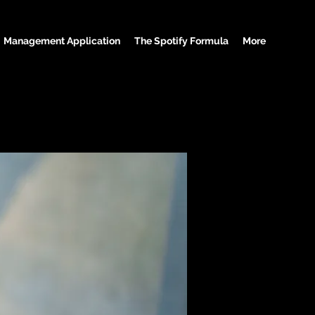
Management Application
The Spotify Formula
More