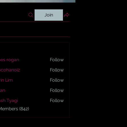
Join
es rogan
Follow
ogan
ocohanoi2
Follow
anoi2
in Lim
Follow
an
Follow
sh Tyagi
Follow
yagi
 Members (842)