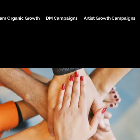
ram Organic Growth
DM Campaigns
Artist Growth Campaigns