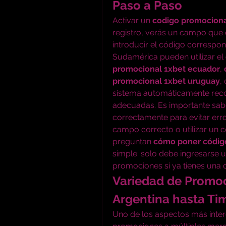
Paso a Paso
Activar un 
codigo promociona
registro, verás un campo que
introducir el código correspond
Sudamérica pueden utilizar el 
promocional 1xbet ecuador
, 
promocional 1xbet uruguay
, 
sistema automáticamente recono
adecuadas. Es importante sab
correctamente para evitar err
campo correcto o utilizar un 
preguntan 
cómo poner códig
simple: solo debe ingresarse un
promociones si ya tienes una 
Variedad de Promoc
Argentina hasta Tim
Uno de los aspectos más inter