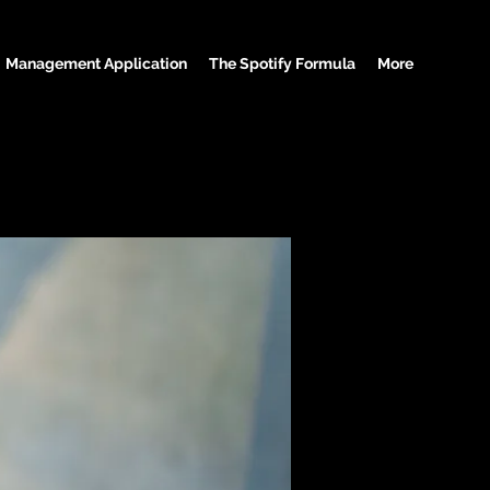
Management Application
The Spotify Formula
More