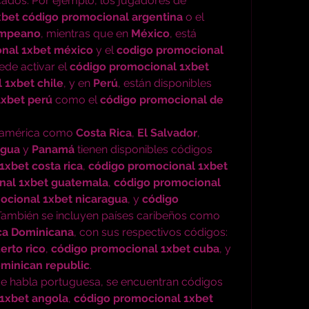
promociones a múltiples mercados. Por ejemplo, los jugadores de 
xbet código promocional argentina
 o el 
impeano
, mientras que en 
México
, está 
nal 1xbet méxico
 y el 
codigo promocional 
ede activar el 
código promocional 1xbet 
 1xbet chile
, y en 
Perú
, están disponibles 
1xbet perú
 como el 
código promocional de 
roamérica como 
Costa Rica
, 
El Salvador
, 
agua
 y 
Panamá
 tienen disponibles códigos 
xbet costa rica
, 
código promocional 1xbet 
nal 1xbet guatemala
, 
código promocional 
ocional 1xbet nicaragua
, y 
código 
. También se incluyen países caribeños como 
ca Dominicana
, con sus respectivos códigos: 
erto rico
, 
código promocional 1xbet cuba
, y 
minican republic
.
e habla portuguesa, se encuentran códigos 
1xbet angola
, 
código promocional 1xbet 