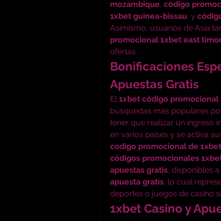
mozambique
, 
código promoc
1xbet guinea-bissau
, y 
códig
Asimismo, usuarios de Asia ta
promocional 1xbet east timo
ofertas.
Bonificaciones Espe
Apuestas Gratis
El 
1xbet código promocional 
búsquedas más populares porq
tener que realizar un ingreso i
codigo promocional de 1xbe
códigos promocionales 1xbet
apuestas gratis
, disponibles a
apuesta gratis
, lo cual repre
deportes o juegos de casino si
1xbet Casino y Apue