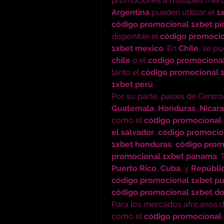
Argentina
 pueden utilizar el 
1
código promocional 1xbet p
disponible el 
código promocio
1xbet mexico
. En 
Chile
, se pu
chile
 o el 
codigo promocional
tanto el 
código promocional 
1xbet perú
.
Por su parte, países de Cent
Guatemala
, 
Honduras
, 
Nicar
como el 
código promocional 1
el salvador
, 
código promocio
1xbet honduras
, 
código prom
promocional 1xbet panama
Puerto Rico
, 
Cuba
, y 
Repúbli
código promocional 1xbet pu
código promocional 1xbet do
Para los mercados africanos d
como el 
código promocional 