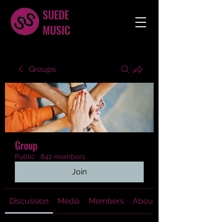
SUEDE
MUSIC
Groups
Group
Public
·
842 members
Join
Discussion
Media
Members
About