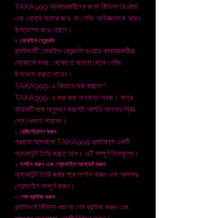
TAKA999 ব্যবহারকারীদের জন্য বিভিন্ন রিওয়ার্ড 
এবং বোনাস অফার করে, যা গেমিং অভিজ্ঞতাকে আরও 
উপভোগ্য করে তোলে।
৪. 
মোবাইল ফ্রেন্ডলি
প্ল্যাটফর্মটি মোবাইল-ফ্রেন্ডলি হওয়ায় ব্যবহারকারীরা 
যেকোনো সময়, যেকোনো জায়গা থেকে গেমিং 
উপভোগ করতে পারেন।
TAKA999-এ কিভাবে শুরু করবেন?
TAKA999-এ শুরু করা অত্যন্ত সহজ। মাত্র 
কয়েকটি ধাপ অনুসরণ করলেই আপনি আপনার প্রিয় 
গেম খেলতে পারবেন।
১. 
রেজিস্ট্রেশন করুন
প্রথমে আপনাকে TAKA999 প্ল্যাটফর্মে একটি 
অ্যাকাউন্ট তৈরি করতে হবে। এটি সম্পূর্ণ বিনামূল্যে।
২. 
লগইন করুন এবং প্রোফাইল আপডেট করুন
অ্যাকাউন্ট তৈরি করার পরে লগইন করুন এবং আপনার 
প্রোফাইল সম্পূর্ণ করুন।
৩. 
গেম ব্রাউজ করুন
প্ল্যাটফর্মে বিভিন্ন ধরণের গেম ব্রাউজ করুন এবং 