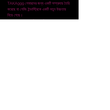
TAKA999 গেমারদের জন্য একটি সম্প্রদায় তৈরি 
করেছে যা গেমিং ইন্ডাস্ট্রিকে একটি নতুন উচ্চতায় 
নিয়ে গেছে।
TAKA999-এর ভবিষ্যৎ পরিকল্পনা
TAKA999 ভবিষ্যতে আরও উন্নত এবং উদ্ভাবনী 
ফিচার আনতে প্রতিশ্রুতিবদ্ধ। প্ল্যাটফর্মটি 
গেমারদের অভিজ্ঞতাকে আরও মজবুত করতে কাজ 
করছে।
১. 
আরও গেমিং অপশন যোগ করা
প্ল্যাটফর্মটি ভবিষ্যতে আরও নতুন ধরণের গেম যোগ 
করার পরিকল্পনা করছে।
২. 
বেটার ইউজার এক্সপেরিয়েন্স
TAKA999 ব্যবহারকারীদের অভিজ্ঞতা আরও 
উন্নত করার জন্য তাদের সেবা আপডেট করার 
পরিকল্পনা করেছে।
উপসংহার
TAKA999 বাংলাদেশে অনলাইন গেমিংয়ের জন্য 
একটি নির্ভরযোগ্য এবং উদ্ভাবনী সমাধান। এর সহজ 
ইন্টারফেস, নিরাপত্তা, এবং বিভিন্ন সুবিধা এটিকে 