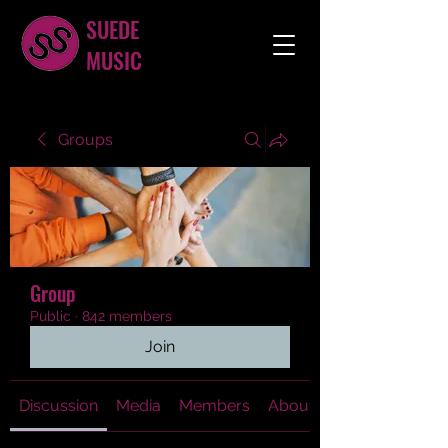
SUEDE
MUSIC
Groups
Group
Public
·
842 members
Join
Discussion
Media
Members
About