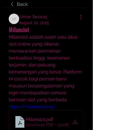
Back
Umar farooq
Umar farooq
August 10, 2025
Milanslot
Milanslot adalah salah satu situs 
slot online yang dikenal 
menawarkan permainan 
berkualitas tinggi, keamanan 
terjamin, dan peluang 
kemenangan yang besar. Platform 
ini cocok bagi pemain baru 
maupun berpengalaman yang 
ingin mendapatkan sensasi 
bermain slot yang berbeda. 
https://milanslot.org/
Milanslot
.pdf
Download PDF • 211KB