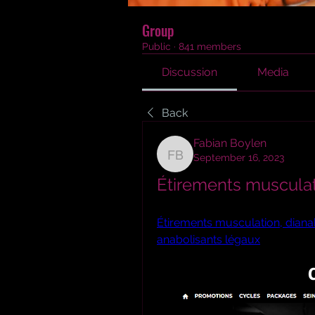
Group
Public
·
841 members
Discussion
Media
Back
Fabian Boylen
September 16, 2023
Fabian Boylen
Étirements musculati
Étirements musculation, dianab
anabolisants légaux