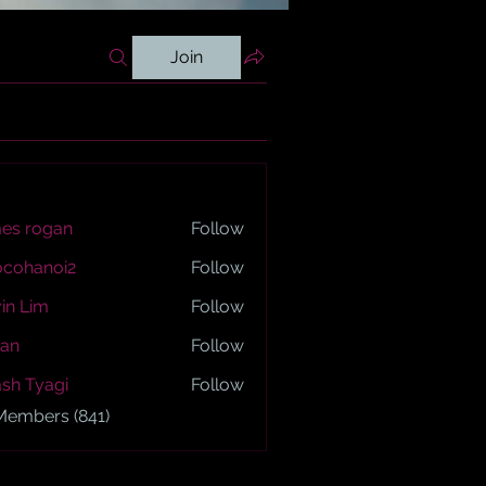
Join
es rogan
Follow
ogan
ocohanoi2
Follow
anoi2
in Lim
Follow
an
Follow
sh Tyagi
Follow
yagi
 Members (841)