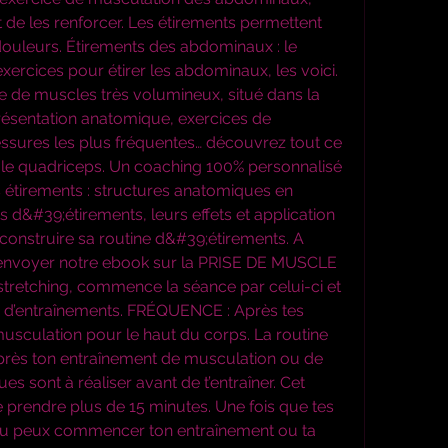
 de les renforcer. Les étirements permettent 
ouleurs. Étirements des abdominaux : le 
 exercices pour étirer les abdominaux, les voici. 
 de muscles très volumineux, situé dans la 
Présentation anatomique, exercices de 
essures les plus fréquentes… découvrez tout ce 
 le quadriceps. Un coaching 100% personnalisé 
s étirements : structures anatomiques en 
 d&#39;étirements, leurs effets et application 
onstruire sa routine d&#39;étirements. A 
;envoyer notre ebook sur la PRISE DE MUSCLE 
stretching, commence la séance par celui-ci et 
n d’entraînements. FRÉQUENCE : Après tes 
usculation pour le haut du corps. La routine 
 après ton entraînement de musculation ou de 
s sont à réaliser avant de t’entraîner. Cet 
 prendre plus de 15 minutes. Une fois que tes 
tu peux commencer ton entraînement ou ta 