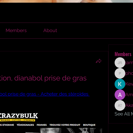
Members
About
Members
jam
james r
ph
on, dianabol prise de gras
phocoh
Kev
ol prise de gras - Acheter des stéroïdes 
Am
Aka
Akash T
See All