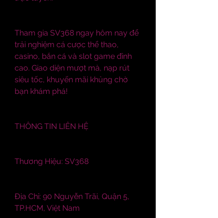
Tham gia SV368 ngay hôm nay để 
trải nghiệm cá cược thể thao, 
casino, bắn cá và slot game đỉnh 
cao. Giao diện mượt mà, nạp rút 
siêu tốc, khuyến mãi khủng chờ 
bạn khám phá!
THÔNG TIN LIÊN HỆ
Thương Hiệu: SV368
Địa Chỉ: 90 Nguyễn Trãi, Quận 5, 
TP.HCM, Việt Nam