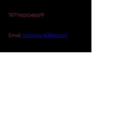
SDT:0932345978
Email: 
hotro@sv3688nl.com
Website: 
https://sv368nl.com/
0
0
2
Write a comment...