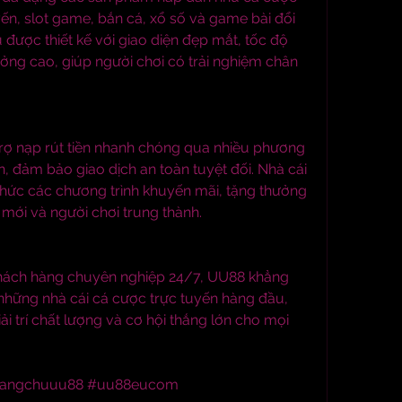
yến, slot game, bắn cá, xổ số và game bài đổi 
 được thiết kế với giao diện đẹp mắt, tốc độ 
ưởng cao, giúp người chơi có trải nghiệm chân 
rợ nạp rút tiền nhanh chóng qua nhiều phương 
, đảm bảo giao dịch an toàn tuyệt đối. Nhà cái 
hức các chương trình khuyến mãi, tặng thưởng 
 mới và người chơi trung thành.
hách hàng chuyên nghiệp 24/7, UU88 khẳng 
 những nhà cái cá cược trực tuyến hàng đầu, 
i trí chất lượng và cơ hội thắng lớn cho mọi 
rangchuuu88 #uu88eucom 