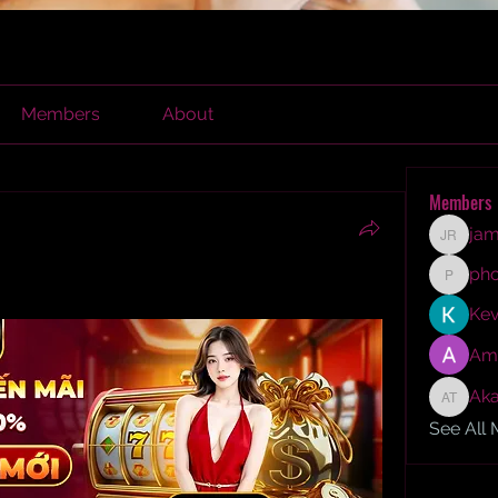
Members
About
Members
jam
james r
ph
phocoh
Kev
Am
Aka
Akash T
See All