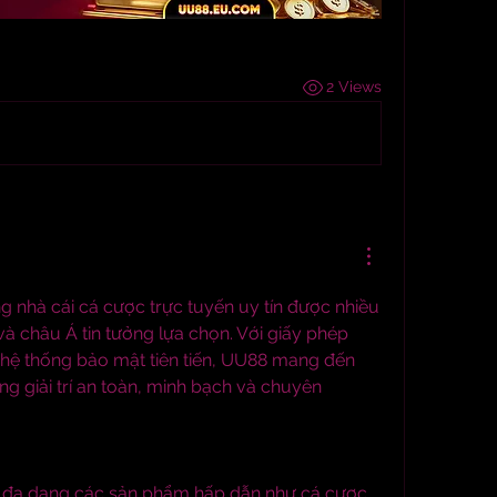
2 Views
g nhà cái cá cược trực tuyến uy tín được nhiều 
và châu Á tin tưởng lựa chọn. Với giấy phép 
hệ thống bảo mật tiên tiến, UU88 mang đến 
g giải trí an toàn, minh bạch và chuyên 
 đa dạng các sản phẩm hấp dẫn như cá cược 