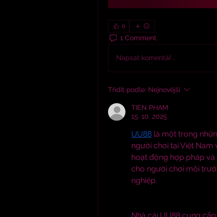
0
1 Comment
Napsat komentář...
Třídit podle:
Nejnovější
TIEN PHAM
15. 10. 2025
UU88
 là một trong nhữn
người chơi tại Việt Nam 
hoạt động hợp pháp và 
cho người chơi môi trườn
nghiệp.
Nhà cái UU88 cung cấp