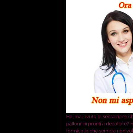
Hai mai avuto la sensazione che 
palloncini pronti a decollare? 
formicolio che sembra non vol