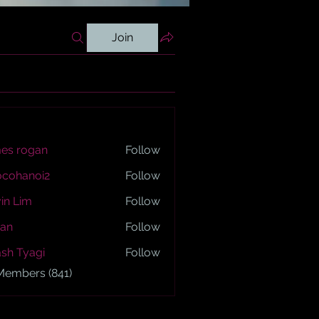
Join
es rogan
Follow
ogan
ocohanoi2
Follow
anoi2
in Lim
Follow
an
Follow
sh Tyagi
Follow
yagi
 Members (841)