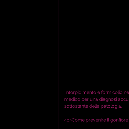
 intorpidimento e formicolio nella mano e nei dita, è importante consultare un 
medico per una diagnosi accura
sottostante della patologia.
<b>Come prevenire il gonfiore e