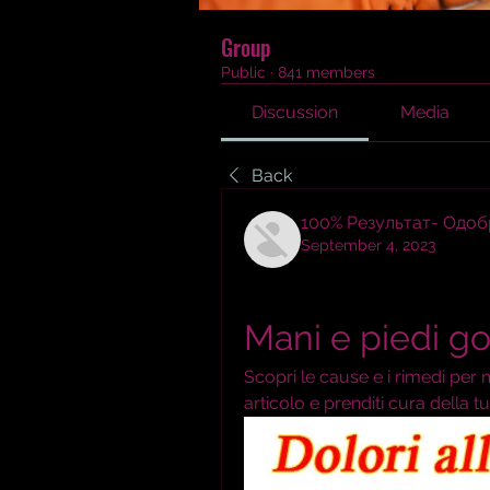
Group
Public
·
841 members
Discussion
Media
Back
100% Результат- Одо
September 4, 2023
Mani e piedi go
Scopri le cause e i rimedi per m
articolo e prenditi cura della tu