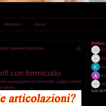
Members
About
Members
брено Администратором
jam
james r
ph
phocoh
Kev
nfi con formicolio
Am
ani e piedi gonfi con formicolio. Leggi il nostro 
Aka
Akash T
a salute.
See All