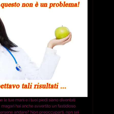
le tue mani e i tuoi piedi siano diventati 
E magari hai anche avvertito un fastidioso 
ersene andare? Non preoccuparti, non sei 